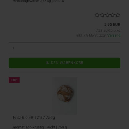
Versandgewicht:
0,75
kg je Stück
5,95 EUR
7,93 EUR pro kg
inkl. 7% MwSt. zzgl.
Versand
IN DEN WARENKORB
TOP
Fritz Bio FRITZ´87 750g
aromatisch-krustig | leicht | 750 g