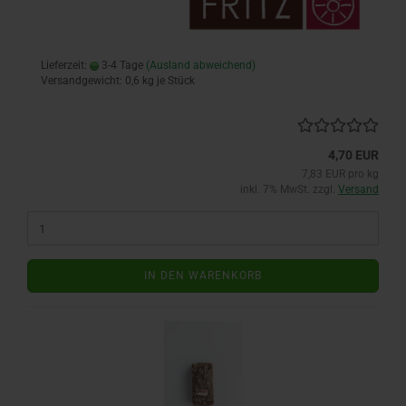
neu aus der Fritzmühlenbäckerei
Lieferzeit:
3-4 Tage
(Ausland abweichend)
Versandgewicht:
0,6
kg je Stück
Das Brot 100 Roggen der Fritz Mühlenbäckerei
ist kräftig, säuerlich und saftig im Geschmack
sowie frei von Nüssen.Ein Bauernbrot
Natursauer ein Genuss
4,70 EUR
7,83 EUR pro kg
inkl. 7% MwSt. zzgl.
Versand
im Shop für 16,50€ 2000g
IN DEN WARENKORB