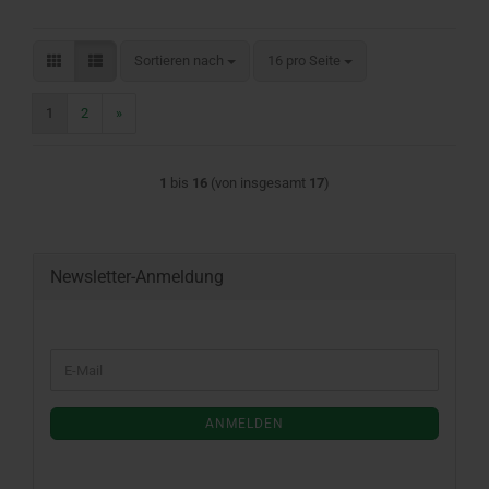
Sortieren nach
pro Seite
Sortieren nach
16 pro Seite
1
2
»
1
bis
16
(von insgesamt
17
)
Newsletter-Anmeldung
WEITER
E-
ZUR
Mail
NEWSLETTER-
ANMELDUNG
ANMELDEN