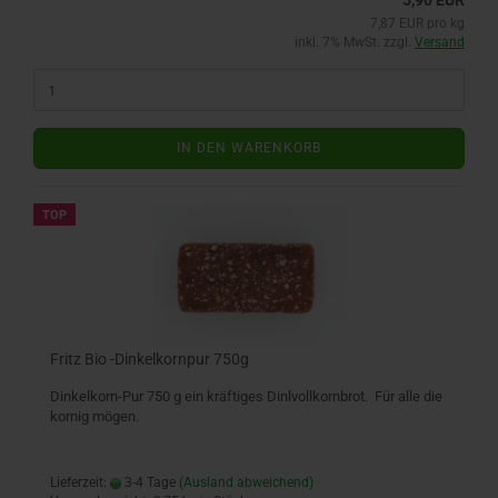
5,90 EUR
7,87 EUR pro kg
inkl. 7% MwSt. zzgl.
Versand
IN DEN WARENKORB
TOP
Fritz Bio -Dinkelkornpur 750g
Dinkelkorn-Pur 750 g ein kräftiges Dinlvollkornbrot. Für alle die
kornig mögen.
Lieferzeit:
3-4 Tage
(Ausland abweichend)