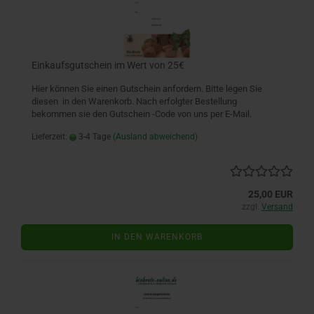
neu aus der Fritzmühlenbäckerei
Einkaufsgutschein im Wert von 25€
Das Brot 100 Roggen der Fritz Mühlenbäckerei
Hier können Sie einen Gutschein anfordern. Bitte legen Sie
ist kräftig, säuerlich und saftig im Geschmack
diesen in den Warenkorb. Nach erfolgter Bestellung
sowie frei von Nüssen.Ein Bauernbrot
bekommen sie den Gutschein -Code von uns per E-Mail.
Natursauer ein Genuss
Lieferzeit:
3-4 Tage
(Ausland abweichend)
im Shop für 16,50€ 2000g
25,00 EUR
zzgl.
Versand
IN DEN WARENKORB