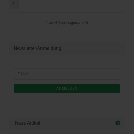
1
1
bis
4
(von insgesamt
4
)
Newsletter-Anmeldung
WEITER
E-
ZUR
Mail
NEWSLETTER-
ANMELDUNG
ANMELDEN
Neue Artikel