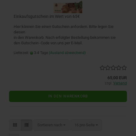
Einkaufsgutschein im Wert von 65€
Hier können Sie einen Gutschein anfordern. Bitte legen Sie
diesen
in den Warenkorb. Nach erfolgter Bestellung bekommen sie
den Gutschein -Code von uns per E-Mail.
Lieferzeit:
3-4 Tage
(Ausland abweichend)
65,00 EUR
zzgl.
Versand
IN DEN WARENKORB
Sortieren nach
pro Seite
Sortieren nach
16 pro Seite