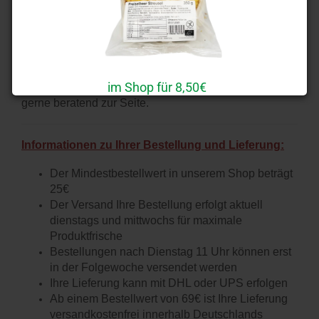
Wünsche offen zu lassen.
Als zertifizierter BIO-Vertrieb (
ASEL J. Bioerzeugnisse
u. Backwarenvertriebs KG / DE-ÖKO-006
)
möchten wir
Ihr zuverlässiger Partner für Ihre Bedürfnisse rund um
im Shop für 8,50€
die bewusste Ernährung sein und stehen Ihnen auch
gerne beratend zur Seite.
Informationen zu Ihrer Bestellung und Lieferung:
FRITZ Bio 100 Roggen 2000g
Der Mindestbestellwert in unserem Shop beträgt
25€
Der Versand Ihre Bestellung erfolgt aktuell
dienstags und mittwochs für maximale
Produktfrische
Bestellungen nach Dienstag 11 Uhr können erst
in der Folgewoche versendet werden
Ihre Lieferung kann mit DHL oder UPS erfolgen
Ab einem Bestellwert von 69€ ist Ihre Lieferung
versandkostenfrei innerhalb Deutschlands